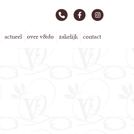
actueel
over v&do
zakelijk
contact