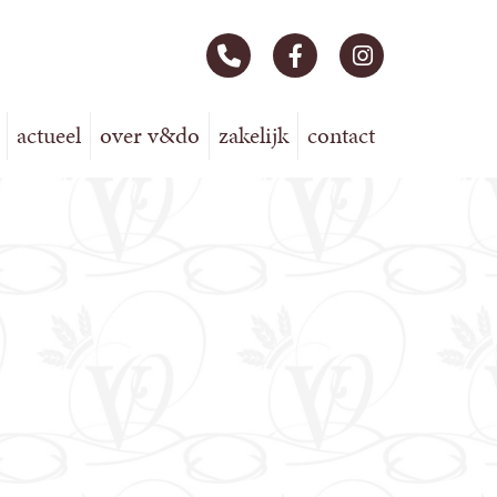
actueel
over v&do
zakelijk
contact