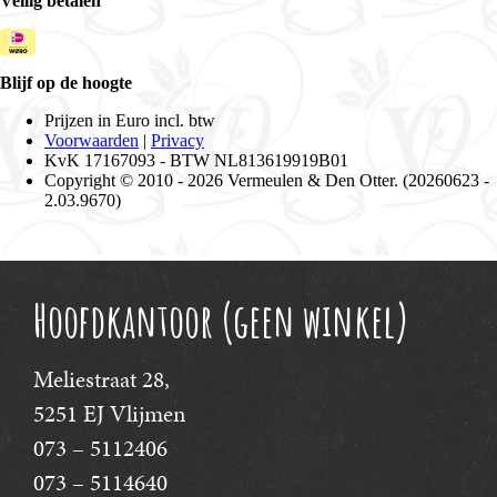
Hoofdkantoor (geen winkel)
Meliestraat 28,
5251 EJ Vlijmen
073 – 5112406
073 – 5114640